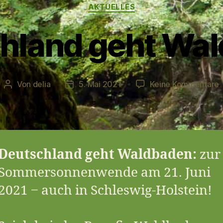
Kategorien
AKTUELLES
hland geht Wa
z
Von
delia
5. Mai 2021
Keine Kommentare
Beitragsautor
Veröffentlichungsdatum
D
g
Deutschland geht Waldbaden:
zur
Sommersonnenwende am 21. Juni
2021 ‒ auch in Schleswig-Holstein!