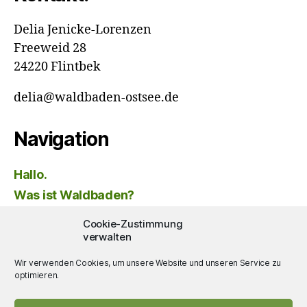
Delia Jenicke-Lorenzen
Freeweid 28
24220 Flintbek
delia@waldbaden-ostsee.de
Navigation
Hallo.
Was ist Waldbaden?
Mein Angebot
Cookie-Zustimmung
Über mich
verwalten
FAQ
Wir verwenden Cookies, um unsere Website und unseren Service zu
Aktuelles
optimieren.
Kontakt | Impressum