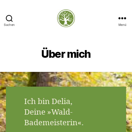
Suchen
Menü
–
Über mich
Ich bin Delia,
Deine »Wald-
Bademeisterin«.