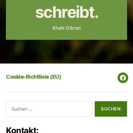
schreibt.
Khalil Gibran
Cookie-Richtlinie (EU)
Wal
Net
Suchen
nach:
Kontakt: