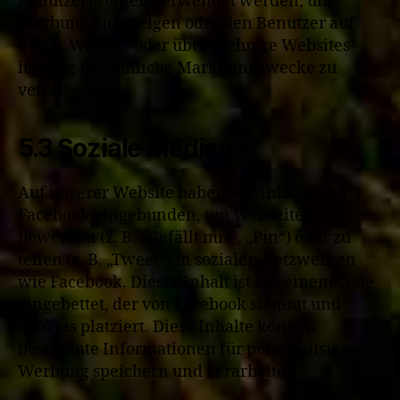
Benutzerprofilen verwendet werden, um
Werbung anzuzeigen oder den Benutzer auf
dieser Website oder über mehrere Websites
hinweg für ähnliche Marketingzwecke zu
verfolgen.
5.3 Soziale Medien
Auf unserer Website haben wir Inhalte von
Facebook eingebunden, um Webseiten zu
bewerben (z. B. „Gefällt mir“, „Pin“) oder zu
teilen (z. B. „Tweet“) in sozialen Netzwerken
wie Facebook. Dieser Inhalt ist mit einem Code
eingebettet, der von Facebook stammt und
Cookies platziert. Diese Inhalte können
bestimmte Informationen für personalisierte
Werbung speichern und verarbeiten.