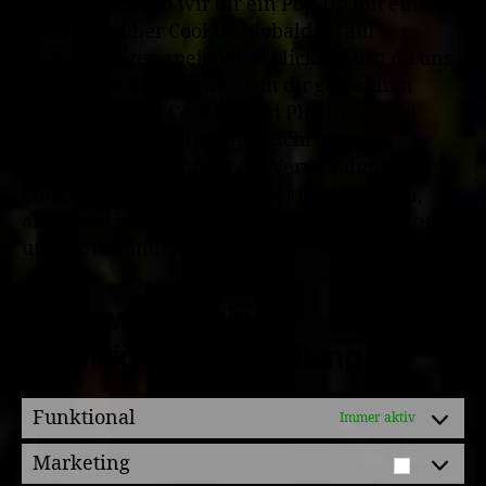
besuchst, zeigen wir dir ein Pop-Up mit einer
Erklärung über Cookies. Sobald du auf
„Einstellungen speichern“ klickst, gibst du uns
deine Einwilligung alle von dir gewählten
Kategorien von Cookies und Plugins wie in
dieser Cookie-Erklärung beschrieben zu
verwenden. Du kannst die Verwendung von
Cookies über deinen Browser deaktivieren,
aber bitte beachte, dass unsere Website dann
unter Umständen nicht richtig funktioniert.
7.1 Verwalte deine
Einwilligungseinstellungen
Funktional
Immer aktiv
Marketing
Marketi