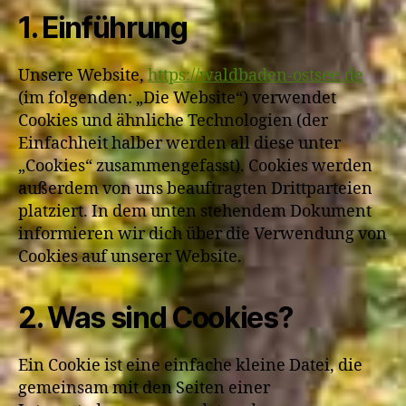
1. Einführung
Unsere Website,
https://waldbaden-ostsee.de
(im folgenden: „Die Website“) verwendet
Cookies und ähnliche Technologien (der
Einfachheit halber werden all diese unter
„Cookies“ zusammengefasst). Cookies werden
außerdem von uns beauftragten Drittparteien
platziert. In dem unten stehendem Dokument
informieren wir dich über die Verwendung von
Cookies auf unserer Website.
2. Was sind Cookies?
Ein Cookie ist eine einfache kleine Datei, die
gemeinsam mit den Seiten einer