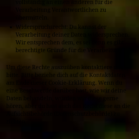
vollständig an einen anderen für die
Verarbeitung Verantwortlichen zu
übermitteln.
Widerspruchsrecht: Du kannst der
Verarbeitung deiner Daten widersprechen.
Wir entsprechen dem, es sei denn es gibt
berechtigte Gründe für die Verarbeitung.
Um diese Rechte auszuüben kontaktiere uns
bitte. Bitte beziehe dich auf die Kontaktdaten
am Ende dieser Cookie-Erklärung. Wenn du
eine Beschwerde darüber hast, wie wir deine
Daten behandeln, würden wir diese gerne
hören, aber du hast auch das Recht diese an die
Aufsichtsbehörde (Datenschutzbehörde) zu
richten.