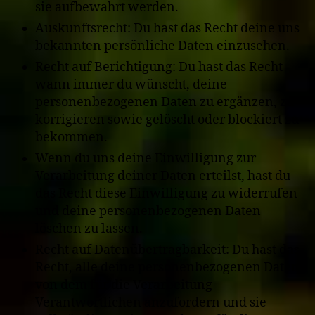
sie aufbewahrt werden.
Auskunftsrecht: Du hast das Recht deine uns
bekannten persönliche Daten einzusehen.
Recht auf Berichtigung: Du hast das Recht
wann immer du wünscht, deine
personenbezogenen Daten zu ergänzen, zu
korrigieren sowie gelöscht oder blockiert zu
bekommen.
Wenn du uns deine Einwilligung zur
Verarbeitung deiner Daten erteilst, hast du
das Recht diese Einwilligung zu widerrufen
und deine personenbezogenen Daten
löschen zu lassen.
Recht auf Datenübertragbarkeit: Du hast das
Recht, alle deine personenbezogenen Daten
von dem für die Verarbeitung
Verantwortlichen anzufordern und sie