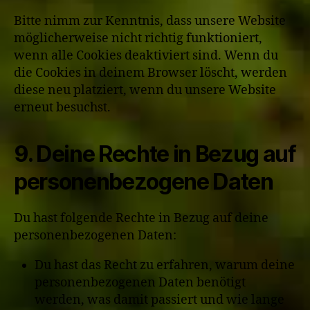
Bitte nimm zur Kenntnis, dass unsere Website
möglicherweise nicht richtig funktioniert,
wenn alle Cookies deaktiviert sind. Wenn du
die Cookies in deinem Browser löscht, werden
diese neu platziert, wenn du unsere Website
erneut besuchst.
9. Deine Rechte in Bezug auf
personenbezogene Daten
Du hast folgende Rechte in Bezug auf deine
personenbezogenen Daten:
Du hast das Recht zu erfahren, warum deine
personenbezogenen Daten benötigt
werden, was damit passiert und wie lange