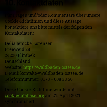
10. Kontaktdaten
Für Fragen und/oder Kommentare über unsere
Cookie-Richtlinien und diese Aussage
kontaktiere uns bitte mittels der folgenden
Kontaktdaten:
Delia Jenicke-Lorenzen
Freeweid 28
24220 Flintbek
Deutschland
Website:
https://waldbaden-ostsee.de
E-Mail:
kontakt@
waldbaden-ostsee.de
Telefonnummer: 0173 – 608 38 50
Diese Cookie-Richtlinie wurde mit
cookiedatabase.org
am 21. April 2021
synchronisiert.