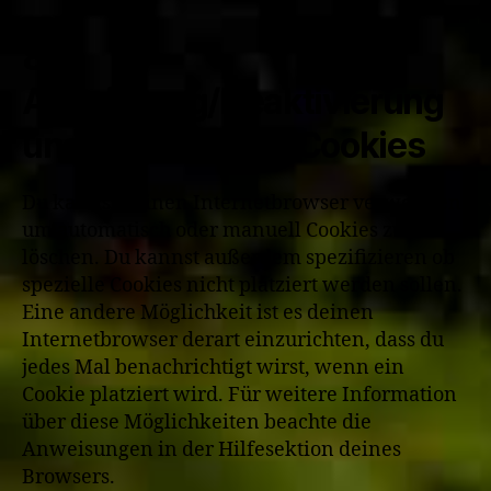
8.
Aktivierung/Deaktivierung
und Löschen von Cookies
Du kannst deinen Internetbrowser verwenden
um automatisch oder manuell Cookies zu
löschen. Du kannst außerdem spezifizieren ob
spezielle Cookies nicht platziert werden sollen.
Eine andere Möglichkeit ist es deinen
Internetbrowser derart einzurichten, dass du
jedes Mal benachrichtigt wirst, wenn ein
Cookie platziert wird. Für weitere Information
über diese Möglichkeiten beachte die
Anweisungen in der Hilfesektion deines
Browsers.