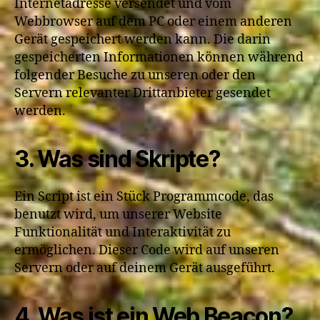
Internetadresse versendet und vom
Webbrowser auf dem PC oder einem anderen
Gerät gespeichert werden kann. Die darin
gespeicherten Informationen können während
folgender Besuche zu unseren oder den
Servern relevanter Drittanbieter gesendet
werden.
3. Was sind Skripte?
Ein Script ist ein Stück Programmcode, das
benutzt wird, um unserer Website
Funktionalität und Interaktivität zu
ermöglichen. Dieser Code wird auf unseren
Servern oder auf deinem Gerät ausgeführt.
4. Was ist ein Web Beacon?