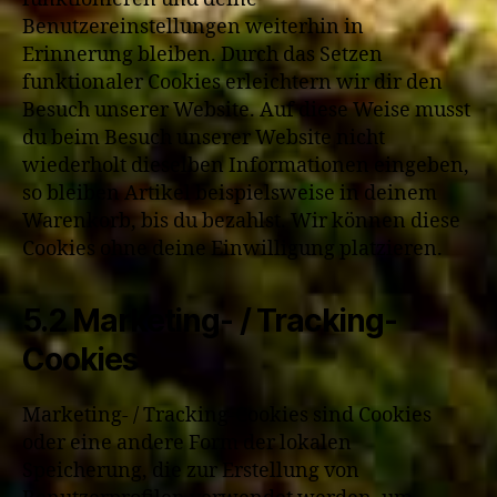
Benutzereinstellungen weiterhin in
Erinnerung bleiben. Durch das Setzen
funktionaler Cookies erleichtern wir dir den
Besuch unserer Website. Auf diese Weise musst
du beim Besuch unserer Website nicht
wiederholt dieselben Informationen eingeben,
so bleiben Artikel beispielsweise in deinem
Warenkorb, bis du bezahlst. Wir können diese
Cookies ohne deine Einwilligung platzieren.
5.2 Marketing- / Tracking-
Cookies
Marketing- / Tracking-Cookies sind Cookies
oder eine andere Form der lokalen
Speicherung, die zur Erstellung von