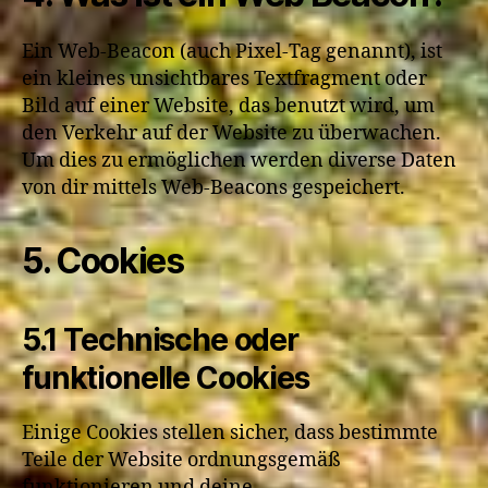
Ein Web-Beacon (auch Pixel-Tag genannt), ist
ein kleines unsichtbares Textfragment oder
Bild auf einer Website, das benutzt wird, um
den Verkehr auf der Website zu überwachen.
Um dies zu ermöglichen werden diverse Daten
von dir mittels Web-Beacons gespeichert.
5. Cookies
5.1 Technische oder
funktionelle Cookies
Einige Cookies stellen sicher, dass bestimmte
Teile der Website ordnungsgemäß
funktionieren und deine